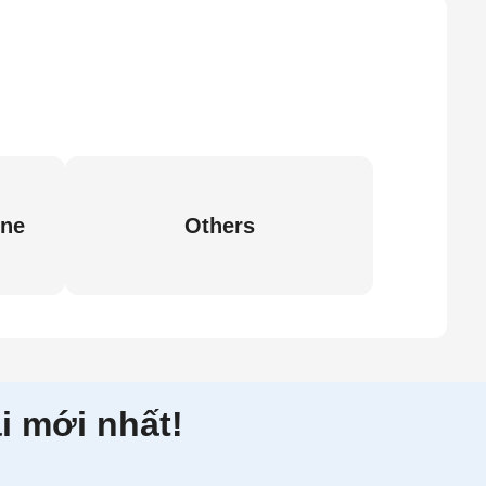
ine
Others
i mới nhất!