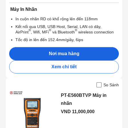
Máy In Nhãn
In cuộn nhãn RD có khổ rộng lên đến 118mm
Kết nối qua USB, USB Host, Serial, LAN có dây,
®
®
®
AirPrint
, Wifi, MFi
và Bluetooth
wireless connection
Tốc độ in lên đến 152.4mm/giây, 6ips
Nơi mua hàng
Xem chi tiết
So Sánh
PT-E560BTVP Máy in
nhãn
VND 11,000,000