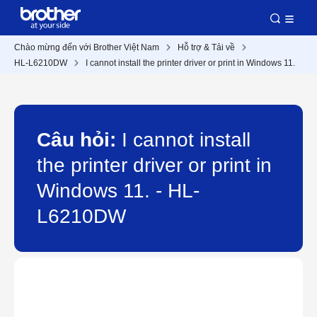
Chào mừng đến với Brother Việt Nam
Hỗ trợ & Tải về
HL-L6210DW
I cannot install the printer driver or print in Windows 11.
Câu hỏi:
I cannot install
the printer driver or print in
Windows 11. - HL-
L6210DW