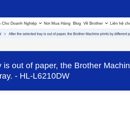
h Cho Doanh Nghiệp
Nơi Mua Hàng
Blog
Về Brother
Liên hệ ch
W
After the selected tray is out of paper, the Brother Machine prints by different
y is out of paper, the Brother Machin
tray. - HL-L6210DW