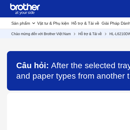
Sản phẩm
Vật tư & Phụ kiện
Hỗ trợ & Tải về
Giải Pháp Dàn
Chào mừng đến với Brother Việt Nam
Hỗ trợ & Tải về
HL-L6210D
Câu hỏi:
After the selected tra
and paper types from another 