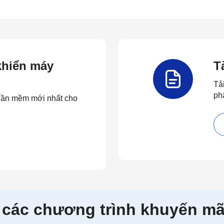
 khiển máy
T
Tả
ph
 phần mềm mới nhất cho
 các chương trình khuyến mã