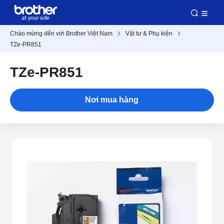
Chào mừng đến với Brother Việt Nam
Vật tư & Phụ kiện
TZe-PR851
TZe-PR851
Nơi mua hàng