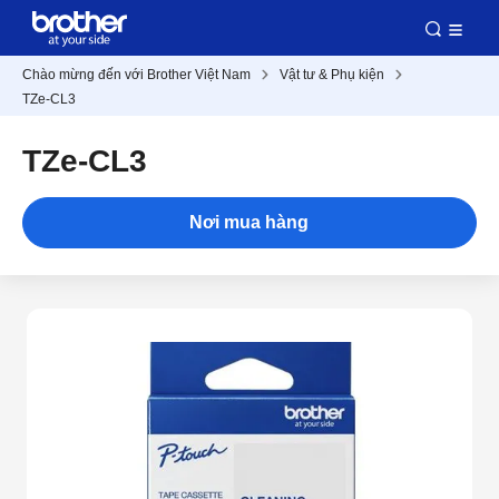
Chào mừng đến với Brother Việt Nam
Vật tư & Phụ kiện
TZe-CL3
TZe-CL3
Nơi mua hàng