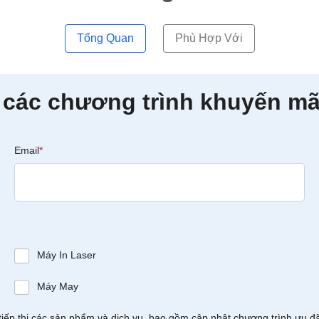
Tổng Quan
Phù Hợp Với
 các chương trình khuyến mã
Email
*
Máy In Laser
Máy May
tiếp thị các sản phẩm và dịch vụ, bao gồm cập nhật chương trình ưu đ