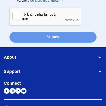
và các
điều kiện, điều khoản
.
*
Submit
About
Support
Connect