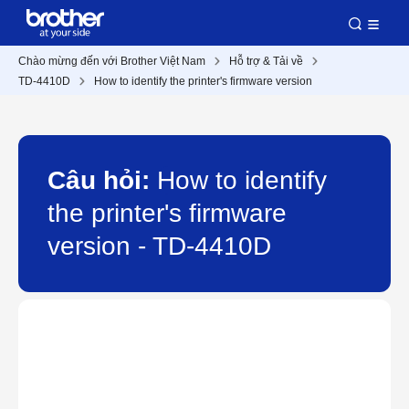
Chào mừng đến với Brother Việt Nam
Hỗ trợ & Tải về
TD-4410D
How to identify the printer's firmware version
Câu hỏi:
How to identify
the printer's firmware
version - TD-4410D