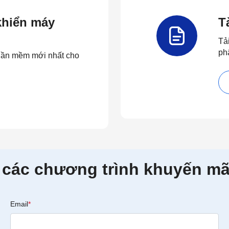
 khiển máy
T
Tả
ph
 phần mềm mới nhất cho
 các chương trình khuyến mã
Email
*