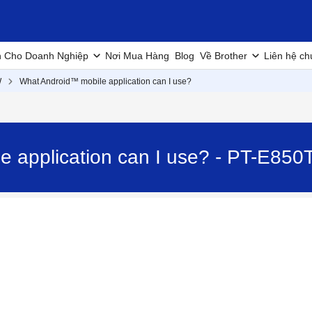
h Cho Doanh Nghiệp
Nơi Mua Hàng
Blog
Về Brother
Liên hệ ch
W
What Android™ mobile application can I use?
e application can I use? - PT-E85