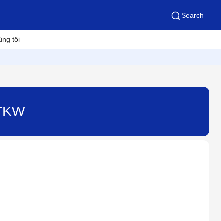
Search
úng tôi
0TKW