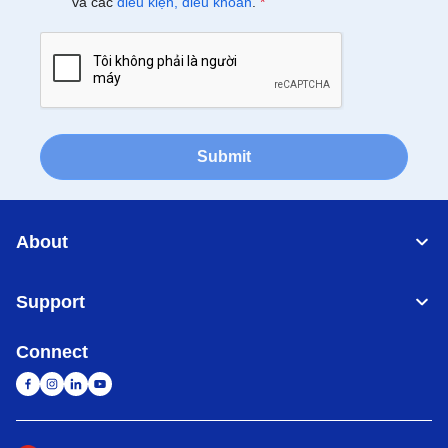
và các
điều kiện, điều khoản
.
*
Submit
About
Support
Connect