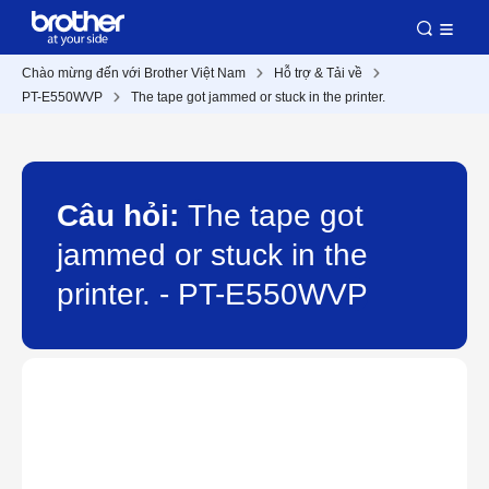
Chào mừng đến với Brother Việt Nam
Hỗ trợ & Tải về
PT-E550WVP
The tape got jammed or stuck in the printer.
Câu hỏi:
The tape got
jammed or stuck in the
printer. - PT-E550WVP