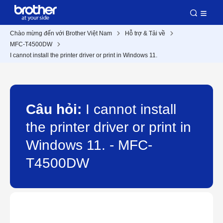
Chào mừng đến với Brother Việt Nam
Hỗ trợ & Tải về
MFC-T4500DW
I cannot install the printer driver or print in Windows 11.
Câu hỏi:
I cannot install
the printer driver or print in
Windows 11. - MFC-
T4500DW