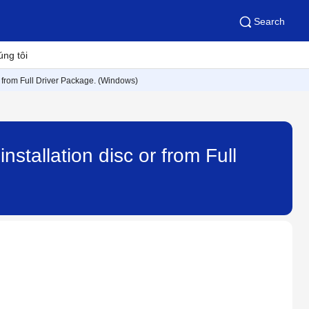
Search
úng tôi
or from Full Driver Package. (Windows)
nstallation disc or from Full