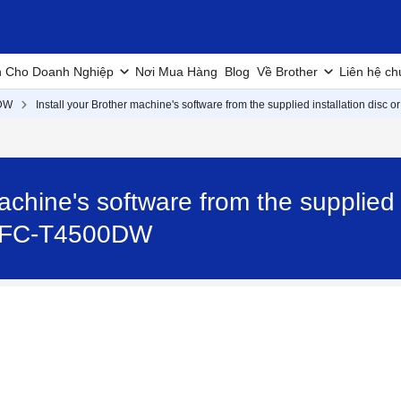
h Cho Doanh Nghiệp
Nơi Mua Hàng
Blog
Về Brother
Liên hệ ch
DW
Install your Brother machine's software from the supplied installation disc 
achine's software from the supplied i
 MFC-T4500DW