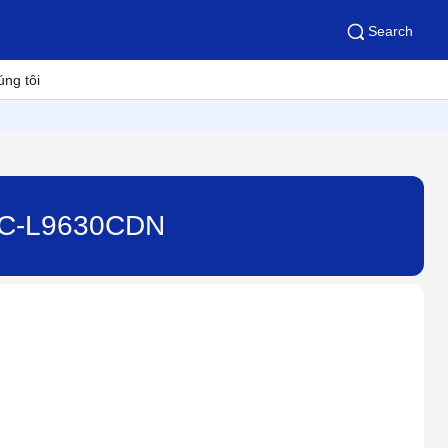
Search
úng tôi
MFC-L9630CDN