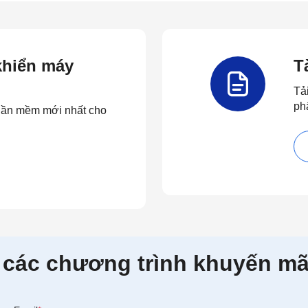
 khiển máy
T
Tả
ph
 phần mềm mới nhất cho
 các chương trình khuyến mã