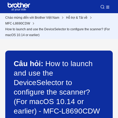
Chào mừng đến với Brother Việt Nam
Hỗ trợ & Tải về
MFC-L8690CDW
How to launch and use the DeviceSelector to configure the scanner? (For
macOS 10.14 or earlier)
Câu hỏi:
How to launch
and use the
DeviceSelector to
configure the scanner?
(For macOS 10.14 or
earlier) - MFC-L8690CDW