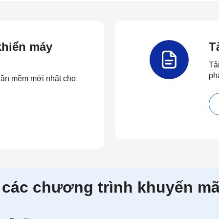
 khiển máy
T
Tả
ph
 phần mềm mới nhất cho
 các chương trình khuyến mã