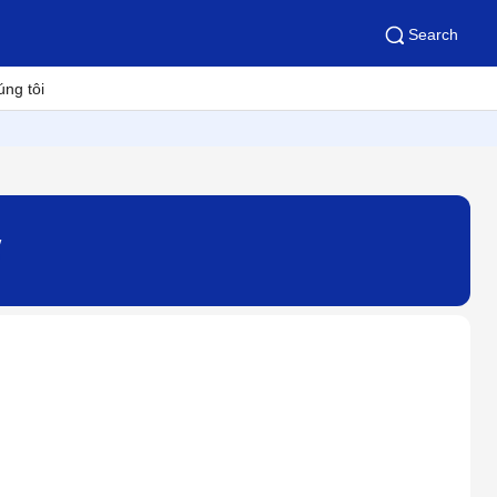
Search
úng tôi
W