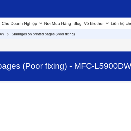
h Cho Doanh Nghiệp
Nơi Mua Hàng
Blog
Về Brother
Liên hệ ch
DW
Smudges on printed pages (Poor fixing)
pages (Poor fixing) - MFC-L5900D