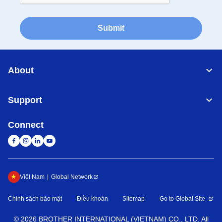
Submit
About
Support
Connect
Việt Nam
Global Network
Chính sách bảo mật
Điều khoản
Sitemap
Go to Global Site
©
2026
BROTHER INTERNATIONAL (VIETNAM) CO., LTD. All