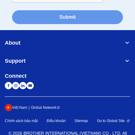
Submit
About
Support
Connect
Việt Nam
Global Network
Chính sách bảo mật
Điều khoản
Sitemap
Go to Global Site
©
2026
BROTHER INTERNATIONAL (VIETNAM) CO., LTD. All