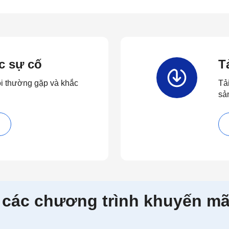
c sự cố
T
ỏi thường gặp và khắc
Tả
sả
 các chương trình khuyến mã