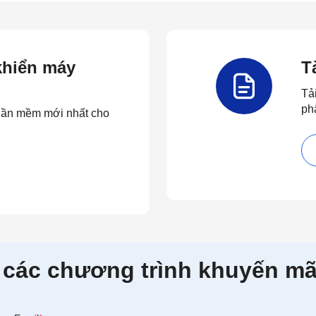
 khiển máy
T
Tả
ph
 phần mềm mới nhất cho
 các chương trình khuyến mã