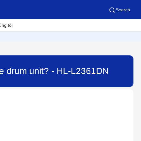
Search
úng tôi
the drum unit? - HL-L2361DN