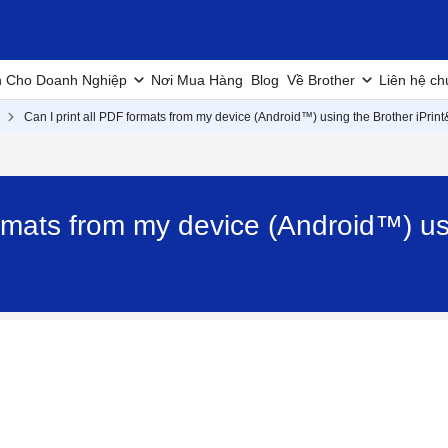
h Cho Doanh Nghiệp
Nơi Mua Hàng
Blog
Về Brother
Liên hệ ch
Can I print all PDF formats from my device (Android™) using the Brother iPri
ormats from my device (Android™) us