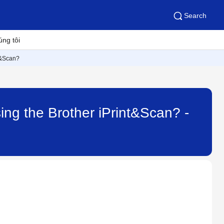
Search
úng tôi
nt&Scan?
ing the Brother iPrint&Scan? -