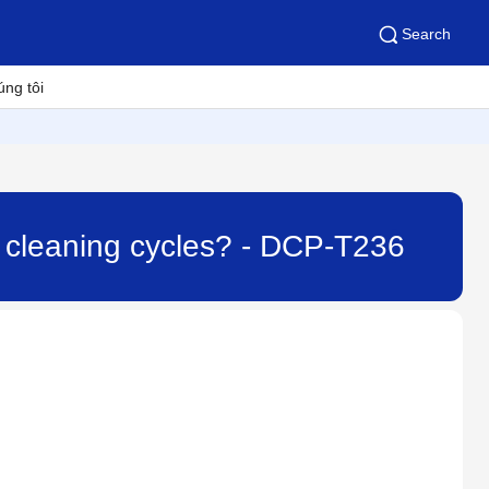
Search
úng tôi
r cleaning cycles? - DCP-T236