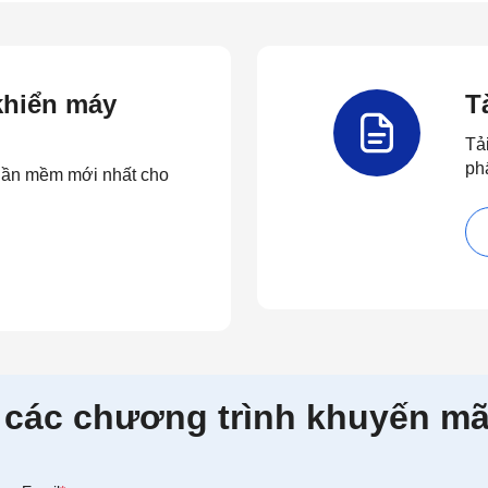
 khiển máy
T
Tả
ph
 phần mềm mới nhất cho
 các chương trình khuyến mã