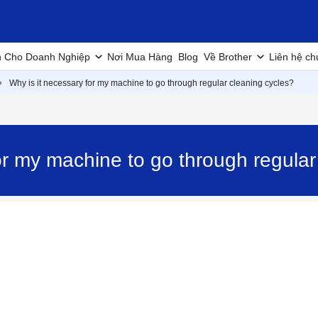
h Cho Doanh Nghiệp
Nơi Mua Hàng
Blog
Về Brother
Liên hệ ch
Why is it necessary for my machine to go through regular cleaning cycles?
for my machine to go through regula