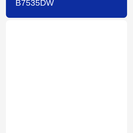
B7535DW