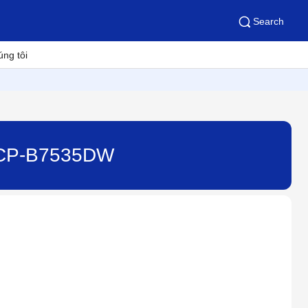
Search
úng tôi
- DCP-B7535DW