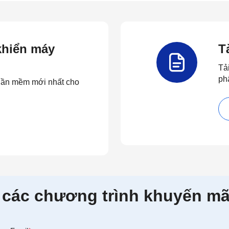
 khiển máy
T
Tả
ph
 phần mềm mới nhất cho
 các chương trình khuyến mã