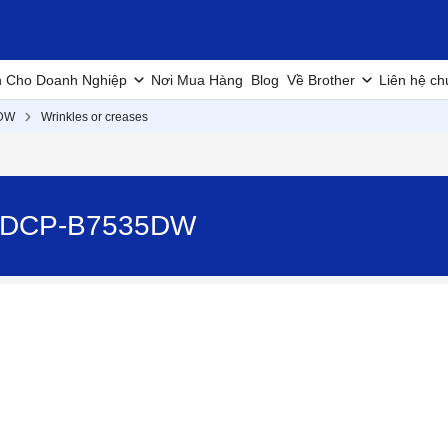
h Cho Doanh Nghiệp
Nơi Mua Hàng
Blog
Về Brother
Liên hệ ch
DW
Wrinkles or creases
 - DCP-B7535DW