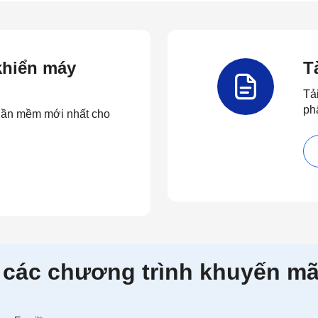
 khiển máy
T
Tả
ph
 phần mềm mới nhất cho
 các chương trình khuyến mã