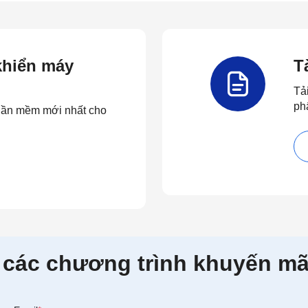
 khiển máy
T
Tả
ph
 phần mềm mới nhất cho
 các chương trình khuyến mã