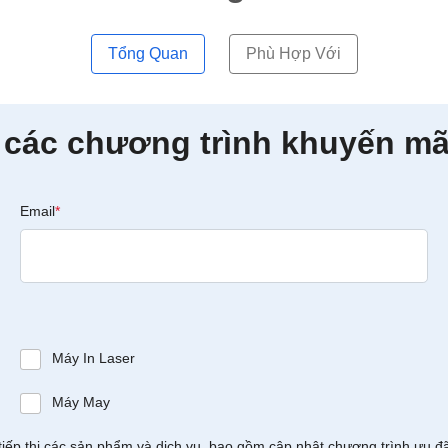
Tổng Quan
Phù Hợp Với
 các chương trình khuyến mã
Email
*
Máy In Laser
Máy May
tiếp thị các sản phẩm và dịch vụ, bao gồm cập nhật chương trình ưu đ