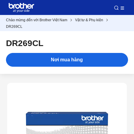
Chào mừng đến với Brother Việt Nam
Vật tư & Phụ kiện
DR269CL
DR269CL
Nơi mua hàng