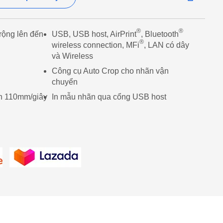
®
®
rộng lên đến
USB, USB host, AirPrint
, Bluetooth
®
wireless connection, MFi
, LAN có dây
và Wireless
Công cụ Auto Crop cho nhãn vận
chuyển
ến 110mm/giây
In mẫu nhãn qua cổng USB host