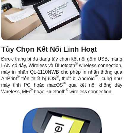
Tùy Chọn Kết Nối Linh Hoạt
Được trang bị đa dạng tùy chọn kết nối gồm USB, mạng
®
LAN có dây, Wireless và Bluetooth
wireless connection,
máy in nhãn QL-1110NWB cho phép in nhãn thông qua
®
®
™
AirPrint
trên thiết bị iOS
, thiết bị Android
, cũng như
®
máy tính PC hoặc macOS
qua kết nối không dây
®
®
Wireless, MFi
hoặc Bluetooth
wireless connection.