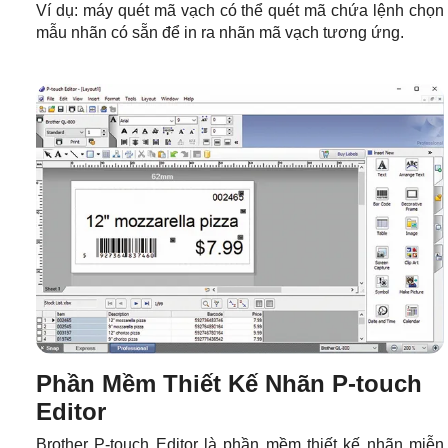
Ví dụ: máy quét mã vạch có thể quét mã chứa lệnh chọn
mẫu nhãn có sẵn để in ra nhãn mã vạch tương ứng.
Phần Mềm Thiết Kế Nhãn P-touch
Editor
Brother P-touch Editor là phần mềm thiết kế nhãn miễn