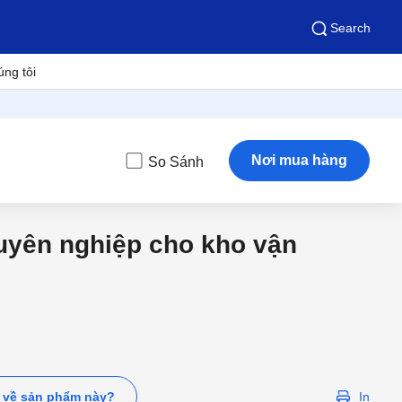
Search
úng tôi
Nơi mua hàng
So Sánh
uyên nghiệp cho kho vận
ì về sản phẩm này?
In