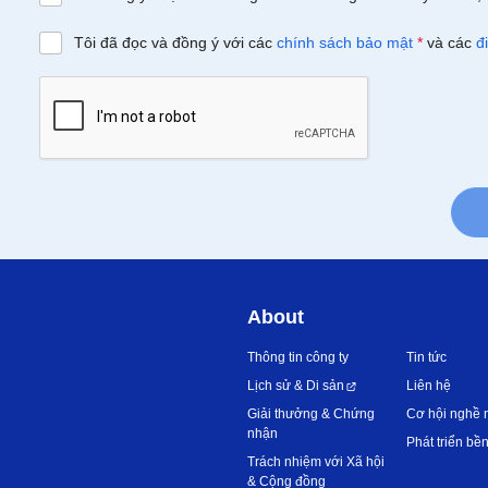
Tôi đã đọc và đồng ý với các
chính sách bảo mật
*
và các
đ
About
Thông tin công ty
Tin tức
Lịch sử & Di sản
Liên hệ
Giải thưởng & Chứng
Cơ hội nghề 
nhận
Phát triển bề
Trách nhiệm với Xã hội
& Cộng đồng