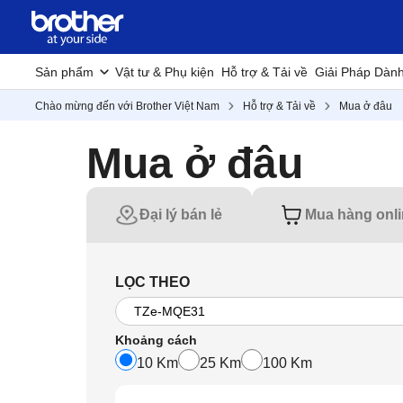
Sản phẩm
Vật tư & Phụ kiện
Hỗ trợ & Tải về
Giải Pháp Dàn
Chào mừng đến với Brother Việt Nam
Hỗ trợ & Tải về
Mua ở đâu
Mua ở đâu
Đại lý bán lẻ
Mua hàng onl
LỌC THEO
Khoảng cách
10 Km
25 Km
100 Km