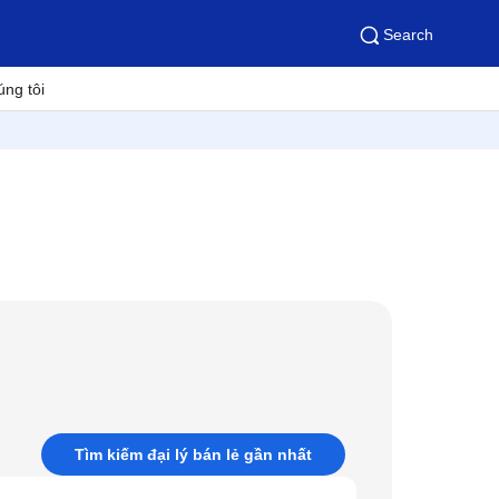
Search
úng tôi
Tìm kiếm đại lý bán lẻ gần nhất