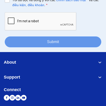
Tôi đã đọc và đồng ý với các
chính sách bảo mật
*
và các
điều kiện, điều khoản
.
*
Submit
About
Support
Connect