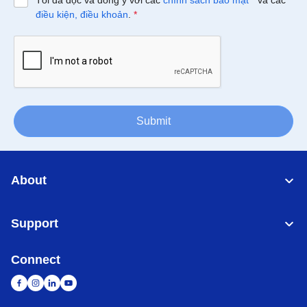
Tôi đã đọc và đồng ý với các
chính sách bảo mật
*
và các
điều kiện, điều khoản
.
*
Submit
About
Support
Connect