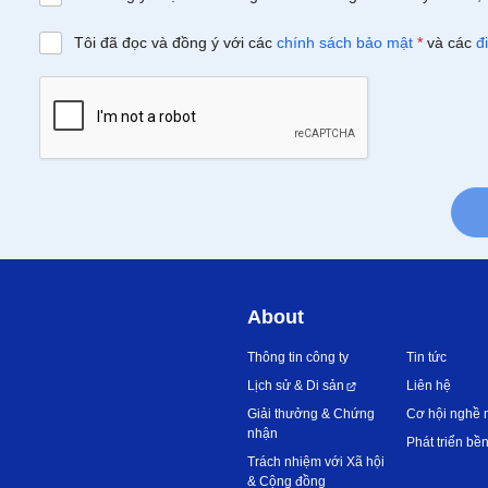
Tôi đã đọc và đồng ý với các
chính sách bảo mật
*
và các
đ
About
Thông tin công ty
Tin tức
Lịch sử & Di sản
Liên hệ
Giải thưởng & Chứng
Cơ hội nghề 
nhận
Phát triển bề
Trách nhiệm với Xã hội
& Cộng đồng