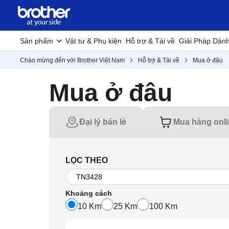
Sản phẩm
Vật tư & Phụ kiện
Hỗ trợ & Tải về
Giải Pháp Dàn
Chào mừng đến với Brother Việt Nam
Hỗ trợ & Tải về
Mua ở đâu
Mua ở đâu
Đại lý bán lẻ
Mua hàng onl
LỌC THEO
Khoảng cách
10 Km
25 Km
100 Km