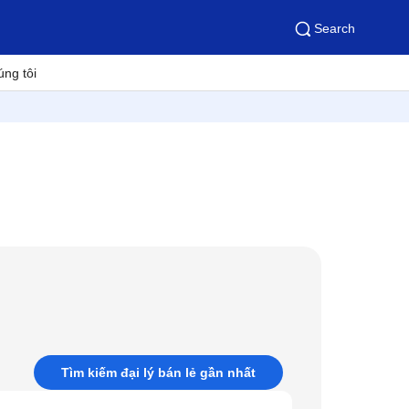
Search
úng tôi
Tìm kiếm đại lý bán lẻ gần nhất