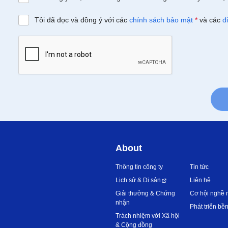
Tôi đã đọc và đồng ý với các
chính sách bảo mật
*
và các
đ
About
Thông tin công ty
Tin tức
Lịch sử & Di sản
Liên hệ
Giải thưởng & Chứng
Cơ hội nghề 
nhận
Phát triển bề
Trách nhiệm với Xã hội
& Cộng đồng