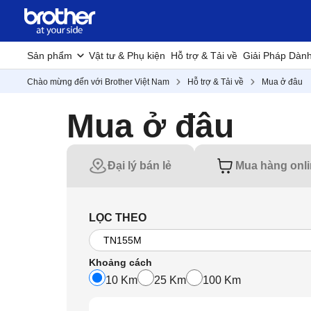
Sản phẩm
Vật tư & Phụ kiện
Hỗ trợ & Tải về
Giải Pháp Dàn
Chào mừng đến với Brother Việt Nam
Hỗ trợ & Tải về
Mua ở đâu
Mua ở đâu
Đại lý bán lẻ
Mua hàng onl
LỌC THEO
Khoảng cách
10 Km
25 Km
100 Km