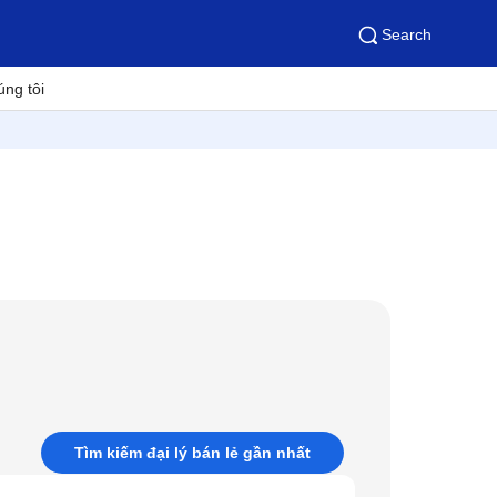
Search
úng tôi
Tìm kiếm đại lý bán lẻ gần nhất