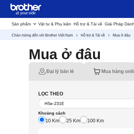
Sản phẩm
Vật tư & Phụ kiện
Hỗ trợ & Tải về
Giải Pháp Dàn
Chào mừng đến với Brother Việt Nam
Hỗ trợ & Tải về
Mua ở đâu
Mua ở đâu
Đại lý bán lẻ
Mua hàng onl
LỌC THEO
Khoảng cách
10 Km
25 Km
100 Km