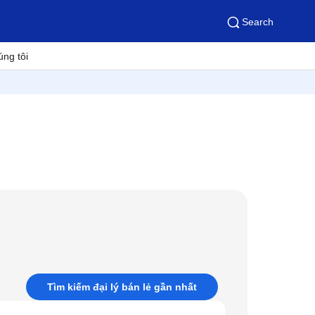
Search
úng tôi
Tìm kiếm đại lý bán lẻ gần nhất