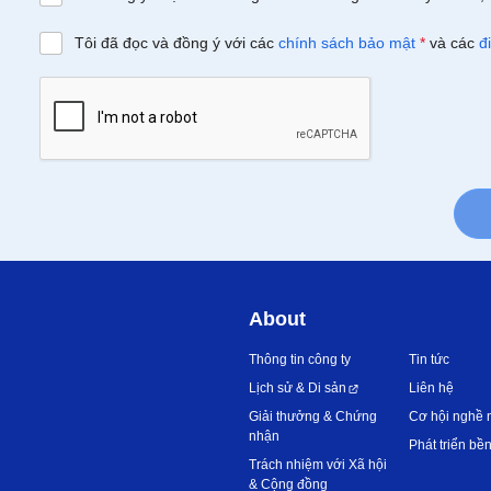
Tôi đã đọc và đồng ý với các
chính sách bảo mật
*
và các
đ
About
Thông tin công ty
Tin tức
Lịch sử & Di sản
Liên hệ
Giải thưởng & Chứng
Cơ hội nghề 
nhận
Phát triển bề
Trách nhiệm với Xã hội
& Cộng đồng