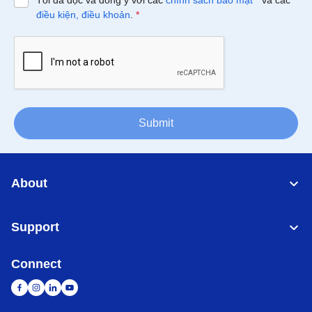
Tôi đã đọc và đồng ý với các
chính sách bảo mật
*
và các
điều kiện, điều khoản
.
*
Submit
About
Support
Connect