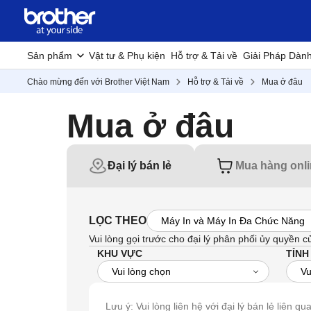
Sản phẩm
Vật tư & Phụ kiện
Hỗ trợ & Tải về
Giải Pháp Dàn
Chào mừng đến với Brother Việt Nam
Hỗ trợ & Tải về
Mua ở đâu
Mua ở đâu
Đại lý bán lẻ
Mua hàng onl
LỌC THEO
Vui lòng gọi trước cho đại lý phân phối ủy quyền c
KHU VỰC
TỈNH
Lưu ý: Vui lòng liên hệ với đại lý bán lẻ liên q