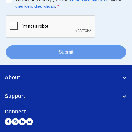
Tôi đã đọc và đồng ý với các
chính sách bảo mật
*
và các
điều kiện, điều khoản
.
*
Submit
About
Support
Connect