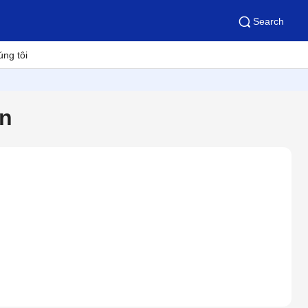
Search
úng tôi
an