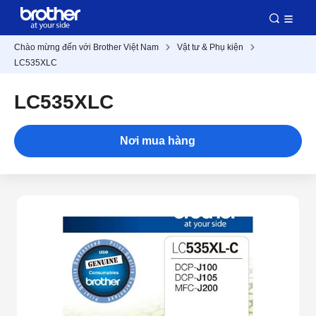
Chào mừng đến với Brother Việt Nam
Vật tư & Phụ kiện
LC535XLC
LC535XLC
Nơi mua hàng