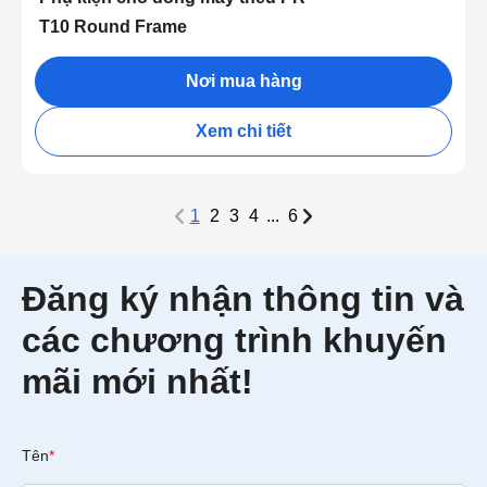
T10 Round Frame
Nơi mua hàng
Xem chi tiết
1
2
3
4
...
6
Đăng ký nhận thông tin và
các chương trình khuyến
mãi mới nhất!
Tên
*