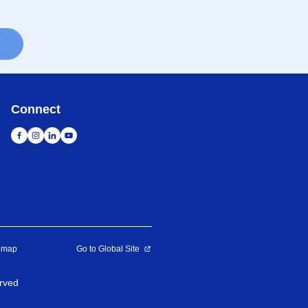
Connect
emap
Go to Global Site
rved