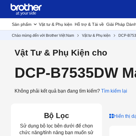
Sản phẩm
Vật tư & Phụ kiện
Hỗ trợ & Tải về
Giải Pháp Dàn
Chào mừng đến với Brother Việt Nam
Vật tư & Phụ kiện
DCP-B75
Vật Tư & Phụ Kiện cho
DCP-B7535DW Má
Không phải kết quả bạn đang tìm kiếm?
Tìm kiếm lại
Bộ Lọc
Hiển thị d
Sử dụng bộ lọc bên dưới để chọn
chức năng/tính năng bạn muốn sử