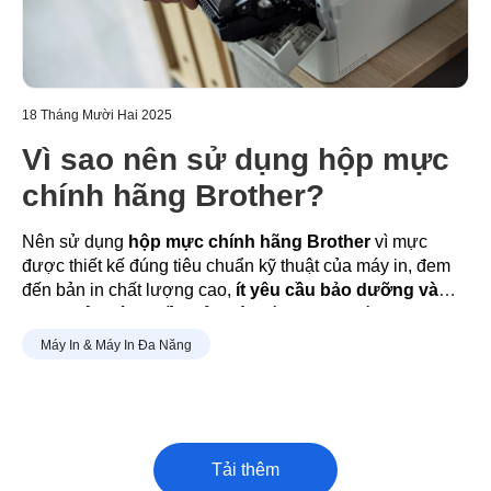
18 Tháng Mười Hai 2025
Vì sao nên sử dụng hộp mực
chính hãng Brother?
Nên sử dụng
hộp mực chính hãng Brother
vì mực
được thiết kế đúng tiêu chuẩn kỹ thuật của máy in, đem
đến bản in chất lượng cao
,
ít yêu cầu bảo dưỡng và
được bảo hành đầy đủ
.
Việc dùng mực phù hợp cũng
giúp máy vận hành bền bỉ, bảo vệ linh kiện bên trong và
Máy In & Máy In Đa Năng
giảm lỗi trong quá trình sử dụng lâu dài