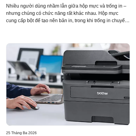
Brother
Nhiều người dùng nhầm lẫn giữa hộp mực và trống in –
nhưng chúng có chức năng rất khác nhau. Hộp mực
cung cấp bột để tạo nên bản in, trong khi trống in chuyển
bột đó một cách chính xác lên giấy. Hiểu được sự khác
biệt này giúp bạn tối ưu hóa chi phí, duy trì chất lượng và
hỗ trợ in ấn bền vững với hệ thống mô-đun của Brother.
25 Tháng Ba 2026