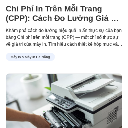
Chi Phí In Trên Mỗi Trang
(CPP): Cách Đo Lường Giá Trị
In Ấn Thực Sự
Khám phá cách đo lường hiệu quả in ấn thực sự của bạn
bằng Chi phí trên mỗi trang (CPP) — một chỉ số thực sự
về giá trị của máy in. Tìm hiểu cách thiết kế hộp mực và
trống dạng mô-đun của Brother giúp bạn in nhiều hơn với
Máy In & Máy In Đa Năng
chi phí thấp hơn, ít lãng phí hơn và tiết kiệm lâu dài.