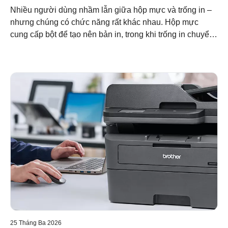
Brother
Nhiều người dùng nhầm lẫn giữa hộp mực và trống in –
nhưng chúng có chức năng rất khác nhau. Hộp mực
cung cấp bột để tạo nên bản in, trong khi trống in chuyển
bột đó một cách chính xác lên giấy. Hiểu được sự khác
biệt này giúp bạn tối ưu hóa chi phí, duy trì chất lượng và
hỗ trợ in ấn bền vững với hệ thống mô-đun của Brother.
25 Tháng Ba 2026