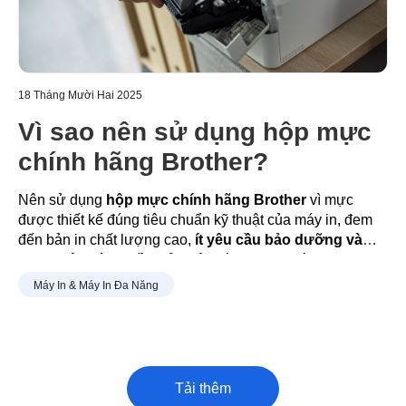
18 Tháng Mười Hai 2025
Vì sao nên sử dụng hộp mực
chính hãng Brother?
Nên sử dụng
hộp mực chính hãng Brother
vì mực
được thiết kế đúng tiêu chuẩn kỹ thuật của máy in, đem
đến bản in chất lượng cao
,
ít yêu cầu bảo dưỡng và
được bảo hành đầy đủ
.
Việc dùng mực phù hợp cũng
giúp máy vận hành bền bỉ, bảo vệ linh kiện bên trong và
Máy In & Máy In Đa Năng
giảm lỗi trong quá trình sử dụng lâu dài