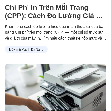
Chi Phí In Trên Mỗi Trang
(CPP): Cách Đo Lường Giá Trị
In Ấn Thực Sự
Khám phá cách đo lường hiệu quả in ấn thực sự của bạn
bằng Chi phí trên mỗi trang (CPP) — một chỉ số thực sự
về giá trị của máy in. Tìm hiểu cách thiết kế hộp mực và
trống dạng mô-đun của Brother giúp bạn in nhiều hơn với
Máy In & Máy In Đa Năng
chi phí thấp hơn, ít lãng phí hơn và tiết kiệm lâu dài.